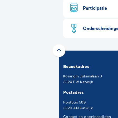
Participatie
Onderscheiding
Scroll
naar
Bezoekadres
boven
naar
Koningin Julianalaan 3
het
2224 EW Katwijk
begin
Postadres
van
de
Postbus 589
paginainhoud
2220 AN Katwijk
Contact en openingstijden