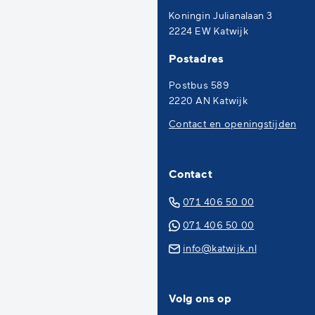
naar
Koningin Julianalaan 3
het
2224 EW Katwijk
begin
Postadres
van
de
Postbus 589
paginainhoud
2220 AN Katwijk
Contact en openingstijden
Contact
(Verwijst
071 406 50 00
naar
(Verwijst
071 406 50 00
een
naar
(Verwijst
info@katwijk.nl
telefoonn
een
naar
Whatsapp
een
telefoonn
Volg ons op
e-