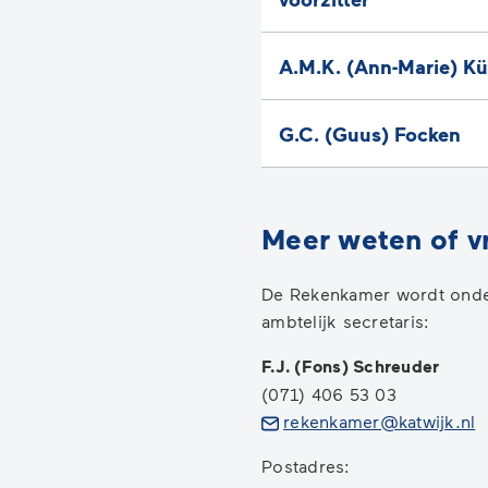
A.M.K. (Ann-Marie) Kü
G.C. (Guus) Focken
Meer weten of v
De Rekenkamer wordt onde
ambtelijk secretaris:
F.J. (Fons) Schreuder
(071) 406 53 03
(
rekenkamer@katwijk.nl
n
Postadres:
e