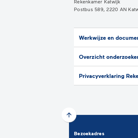
Rekenkamer Katwijk
e
Postbus 589, 2220 AN Katw
m
Werkwijze en docume
Overzicht onderzoeke
Privacyverklaring Re
Scroll
naar
Bezoekadres
boven