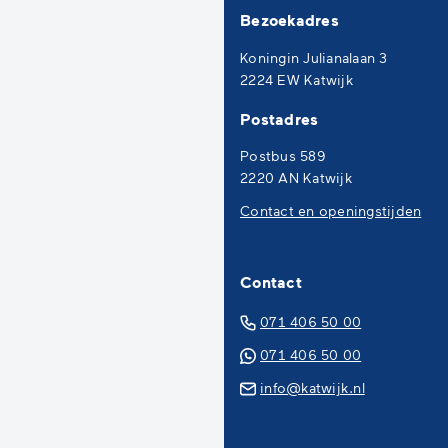
Bezoekadres
boven
naar
Koningin Julianalaan 3
het
2224 EW Katwijk
begin
Postadres
van
de
Postbus 589
paginainhoud
2220 AN Katwijk
Contact en openingstijden
Contact
(Verwijst
071 406 50 00
naar
(Verwijst
071 406 50 00
een
naar
(Verwijst
info@katwijk.nl
telefoonn
een
naar
Whatsapp
een