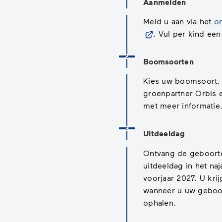
Aanmelden
Meld u aan via het
on
. Vul per kind een
Status: Actief
Opvolgingsnummer:
2
Boomsoorten
Kies uw boomsoort. 
groenpartner Orbis 
met meer informatie
Status: Actief
Opvolgingsnummer:
3
Uitdeeldag
Ontvang de geboor
uitdeeldag in het na
voorjaar 2027. U krij
wanneer u uw geboo
ophalen.