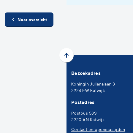
Naar overzicht
Scroll
naar
Bezoekadres
boven
naar
Koningin Julianalaan 3
het
2224 EW Katwijk
begin
Postadres
van
de
Postbus 589
paginainhoud
2220 AN Katwijk
Contact en openingstijden