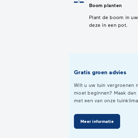
Status: Actief
Opvolgingsnummer:
4
Boom planten
Plant de boom in uw 
deze in een pot.
Gratis groen advies
Wilt u uw tuin vergroenen 
moet beginnen? Maak dan g
met een van onze tuinklim
Meer informatie