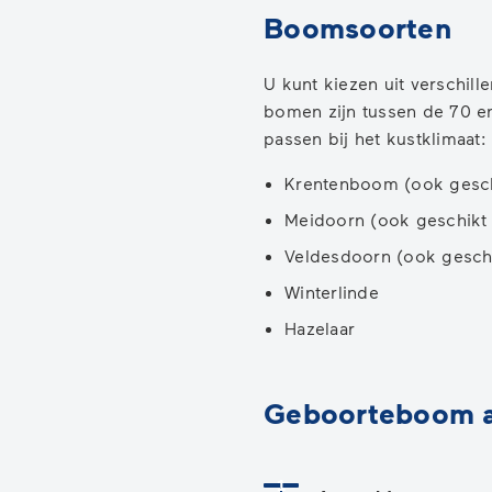
Boomsoorten
U kunt kiezen uit verschil
bomen zijn tussen de 70 e
passen bij het kustklimaat:
Krentenboom (ook geschi
Meidoorn (ook geschikt 
Veldesdoorn (ook geschi
Winterlinde
Hazelaar
Geboorteboom 
Status: Actief
Opvolgingsnummer:
1